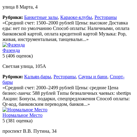
улица 8 Марта, 4
Рубрики:
Банкетные залы
,
Караоке-клубы
,
Рестораны
«Средний счет: 1500–2000 рублей Цены: высокие Доставка
еды: нет по умолчанию Способ оплаты: Наличными, оплата
банковской картой, оплата кредитной картой Музыка: Pop,
живая, инструментальная, танцевальн...»
Фазенда
5
(406 оценок)
Светлая улица, 105А
Рубрики:
Кальян-бары
,
Рестораны
,
Сауны и бани
,
Спорт-
бары
«Средний счет: 2000–2499 рублей Цены: средние Цена
бизнес-ланча: 588 рублей Типы безналичных чаевых: sbertips
Акции: Бонусы, подарки, спецпредложения Способ оплаты:
Qr-код, банковским переводом, банков...»
Нормальное Место
5
(381 оценка)
проспект В.В. Путина, 34