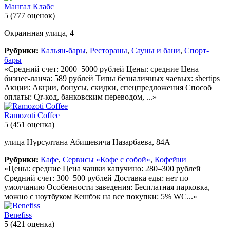
Мангал Клабс
5
(777 оценок)
Окраинная улица, 4
Рубрики:
Кальян-бары
,
Рестораны
,
Сауны и бани
,
Спорт-
бары
«Средний счет: 2000–5000 рублей Цены: средние Цена
бизнес-ланча: 589 рублей Типы безналичных чаевых: sbertips
Акции: Акции, бонусы, скидки, спецпредложения Способ
оплаты: Qr-код, банковским переводом, ...»
Ramozoti Coffee
5
(451 оценка)
улица Нурсултана Абишевича Назарбаева, 84А
Рубрики:
Кафе
,
Сервисы «Кофе с собой»
,
Кофейни
«Цены: средние Цена чашки капучино: 280–300 рублей
Средний счет: 300–500 рублей Доставка еды: нет по
умолчанию Особенности заведения: Бесплатная парковка,
можно с ноутбуком Кешбэк на все покупки: 5% WC...»
Benefiss
5
(421 оценка)