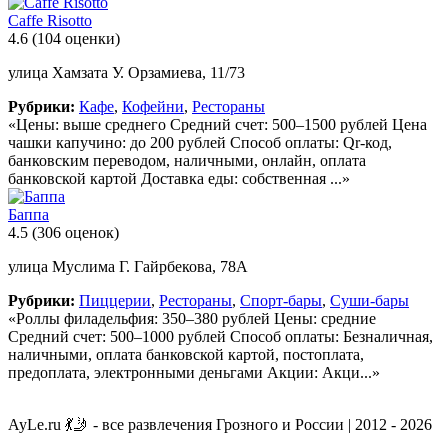
Caffe Risotto
4.6
(104 оценки)
улица Хамзата У. Орзамиева, 11/73
Рубрики:
Кафе
,
Кофейни
,
Рестораны
«Цены: выше среднего Средний счет: 500–1500 рублей Цена
чашки капучино: до 200 рублей Способ оплаты: Qr-код,
банковским переводом, наличными, онлайн, оплата
банковской картой Доставка еды: собственная ...»
Баппа
4.5
(306 оценок)
улица Муслима Г. Гайрбекова, 78А
Рубрики:
Пиццерии
,
Рестораны
,
Спорт-бары
,
Суши-бары
«Роллы филадельфия: 350–380 рублей Цены: средние
Средний счет: 500–1000 рублей Способ оплаты: Безналичная,
наличными, оплата банковской картой, постоплата,
предоплата, электронными деньгами Акции: Акци...»
AyLe.ru 💃🤳 - все развлечения Грозного и России | 2012 - 2026