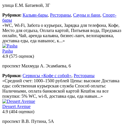
улица Е.М. Батаевой, 3Г
Рубрики:
Кальян-бары
,
Рестораны
,
Сауны и бани
,
Спорт-
бары
«WC, Wi-Fi, Забота о курьерах, Зарядка для телефона, Кофе,
Место для отдыха, Оплата картой, Питьевая вода, Предзаказ
онлайн, Чай, аренда кальяна, бизнес-ланч, велопарковка,
доставка еды, еда навынос, к...»
Pasha
4.9
(575 оценок)
проспект Махмуда А. Эсамбаева, 6
Рубрики:
Сервисы «Кофе с собой»
,
Рестораны
«Средний счет: 1000–1500 рублей Цены: высокие Доставка
еды: собственная курьерская служба Способ оплаты:
Наличными, оплата банковской картой Кешбэк на все
покупки: 5% WC, wi-fi, доставка еды, еда навын...»
Dessert Avenue
4.9
(404 оценки)
проспект В.В. Путина, 5А