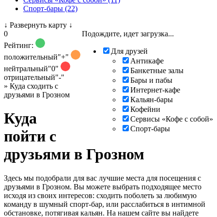
Спорт-бары (22)
↓
Развернуть карту
↓
0
Подождите, идет загрузка...
Рейтинг:
Для друзей
положительный
"+"
Антикафе
нейтральный
"0"
Банкетные залы
отрицательный
"-"
Бары и пабы
»
Куда сходить с
Интернет-кафе
друзьями в Грозном
Кальян-бары
Кофейни
Куда
Сервисы «Кофе с собой»
Спорт-бары
пойти с
друзьями в Грозном
Здесь мы подобрали для вас лучшие места для посещения с
друзьями в Грозном. Вы можете выбрать подходящее место
исходя из своих интересов: сходить поболеть за любимую
команду в шумный спорт-бар, или расслабиться в интимной
обстановке, потягивая кальян. На нашем сайте вы найдете