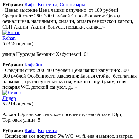
Рубрики:
Кафе
,
Кофейни
,
Спорт-бары
«Цены: высокие Цена чашки капучино: от 180 рублей
Средний счет: 280–3000 рублей Способ оплаты: Qr-код,
безналичная, наличными, онлайн, оплата банковской картой,
СБП Акции: Акции, бонусы, подарки, скидк...»
Rohan
5
(356 оценок)
улица Нурседы Бековны Хабусиевой, 64
Рубрики:
Кофейни
«Средний счет: 200–400 рублей Цена чашки капучино: 300–
300 рублей Особенности заведения: Барная стойка, бесплатная
парковка, круглосуточная кухня, можно с ноутбуком, своя
пекарня WC, детский санузел, д...»
Лидер
5
(214 оценок)
Алхан-Юртовское сельское поселение, село Алхан-Юрт,
Торговая улица, 5
Рубрики:
Кафе
,
Кофейни
«Кешбэк на все покупки: 5% WC, wi-fi, еда навынос, завтрак,