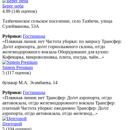
Берег неба
4.99
(146 оценок)
Тазбичинское сельское поселение, село Тазбичи, улица
Сулейманова, 53А
Рубрики:
Гостиницы
«Пляжная линия: нет Частота уборки: по запросу Трансфер:
До/от аэропорта, до/от горнолыжного склона, от/до
железнодорожного вокзала Оборудование для кухни:
Кофеварка, микроволновка, плита, посуда, чайн...»
Sintem Premium
5
(117 оценок)
бульвар М.А. Эсамбаева, 14
Рубрики:
Гостиницы
«Пляжная линия: нет Трансфер: До/от аэропорта, от/до
автовокзала, от/до железнодорожного вокзала Трансфер:
платный Частота уборки: ежедневно Трансфер: До/от
аэропорта, от/до автовокзала, от/до железнод...»
Центорой
5
(104 оценки)