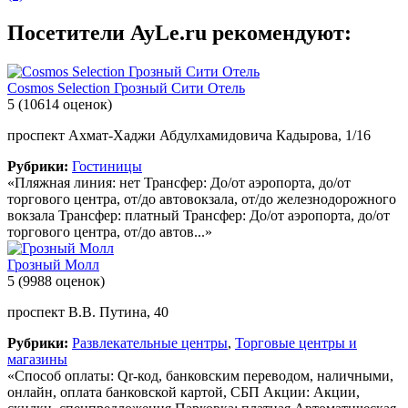
Посетители AyLe.ru рекомендуют:
Cosmos Selection Грозный Сити Отель
5
(10614 оценок)
проспект Ахмат-Хаджи Абдулхамидовича Кадырова, 1/16
Рубрики:
Гостиницы
«Пляжная линия: нет Трансфер: До/от аэропорта, до/от
торгового центра, от/до автовокзала, от/до железнодорожного
вокзала Трансфер: платный Трансфер: До/от аэропорта, до/от
торгового центра, от/до автов...»
Грозный Молл
5
(9988 оценок)
проспект В.В. Путина, 40
Рубрики:
Развлекательные центры
,
Торговые центры и
магазины
«Способ оплаты: Qr-код, банковским переводом, наличными,
онлайн, оплата банковской картой, СБП Акции: Акции,