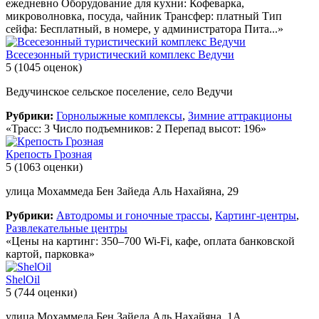
ежедневно Оборудование для кухни: Кофеварка,
микроволновка, посуда, чайник Трансфер: платный Тип
сейфа: Бесплатный, в номере, у администратора Пита...»
Всесезонный туристический комплекс Ведучи
5
(1045 оценок)
Ведучинское сельское поселение, село Ведучи
Рубрики:
Горнолыжные комплексы
,
Зимние аттракционы
«Трасс: 3 Число подъемников: 2 Перепад высот: 196»
Крепость Грозная
5
(1063 оценки)
улица Мохаммеда Бен Зайеда Аль Нахайяна, 29
Рубрики:
Автодромы и гоночные трассы
,
Картинг-центры
,
Развлекательные центры
«Цены на картинг: 350–700 Wi-Fi, кафе, оплата банковской
картой, парковка»
ShelOil
5
(744 оценки)
улица Мохаммеда Бен Зайеда Аль Нахайяна, 1А