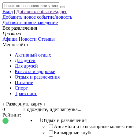
Вход
|
Добавить событие/адрес
Добавить новое событие/новость
Добавить новое заведение
Все развлечения
Грозного
Афиша
Новости
Отзывы
Меню сайта
Активный отдых
Для детей
Для друзей
Красота и здоровье
Отдых и развлечения
Питание
Спорт
Транспорт
↓
Развернуть карту
↓
0
Подождите, идет загрузка...
Рейтинг:
Отдых и развлечения
Ансамбли и фольклорные коллективы
Бильярдные клубы