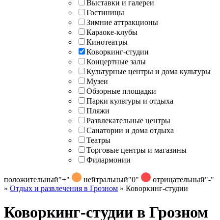
Выставки и галереи
Гостиницы
Зимние аттракционы
Караоке-клубы
Кинотеатры
Коворкинг-студии
Концертные залы
Культурные центры и дома культуры
Музеи
Обзорные площадки
Парки культуры и отдыха
Пляжи
Развлекательные центры
Санатории и дома отдыха
Театры
Торговые центры и магазины
Филармонии
положительный
"+"
нейтральный
"0"
отрицательный
"-"
»
Отдых и развлечения в Грозном
»
Коворкинг-студии
Коворкинг-студии в Грозном