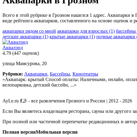
Аквапарки в Грозном
Всего в этой рубрике в Грозном нашелся 1 адрес. Аквапарки в
виде рейтинга аквапарков, составленного на основе оценок и 
аквапарки рядом со мной
аквапарки для взрослых
(1)
бассейны
детские аквапарки
(1)
крытые аквапарки
(1)
ночные аквапарки
Аквалэнд
4.79
(447 оценок)
улица Мамсурова, 20
Рубрики:
Аквапарки
,
Бассейны
,
Кинотеатры
«Аквапарк: крытый Способ оплаты: Наличными, онлайн, оплата
велопарковка, детский бассейн, ...»
AyLe.ru 💃🤳 - все развлечения Грозного и России | 2012 - 2026
Если Вы являетесь владельцем ресторана, сауны или другого з
При полной или частичной перепечатке редакционных и авторс
Полная версия
Мобильная версия