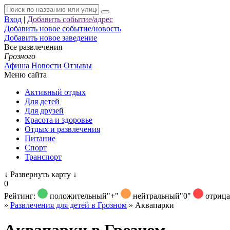
Вход
|
Добавить событие/адрес
Добавить новое событие/новость
Добавить новое заведение
Все развлечения
Грозного
Афиша
Новости
Отзывы
Меню сайта
Активный отдых
Для детей
Для друзей
Красота и здоровье
Отдых и развлечения
Питание
Спорт
Транспорт
↓
Развернуть карту
↓
0
Рейтинг:
положительный
"+"
нейтральный
"0"
отриц
»
Развлечения для детей в Грозном
»
Аквапарки