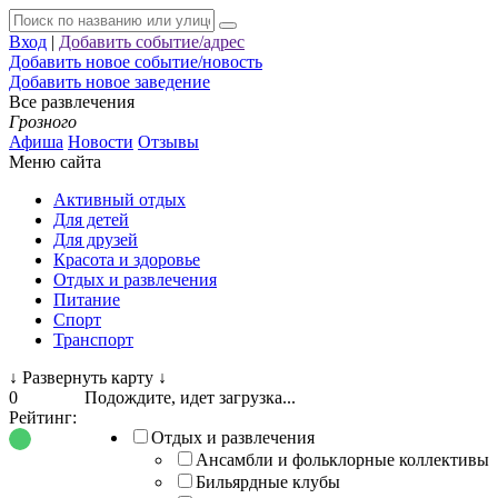
Вход
|
Добавить событие/адрес
Добавить новое событие/новость
Добавить новое заведение
Все развлечения
Грозного
Афиша
Новости
Отзывы
Меню сайта
Активный отдых
Для детей
Для друзей
Красота и здоровье
Отдых и развлечения
Питание
Спорт
Транспорт
↓
Развернуть карту
↓
0
Подождите, идет загрузка...
Рейтинг:
Отдых и развлечения
Ансамбли и фольклорные коллективы
Бильярдные клубы