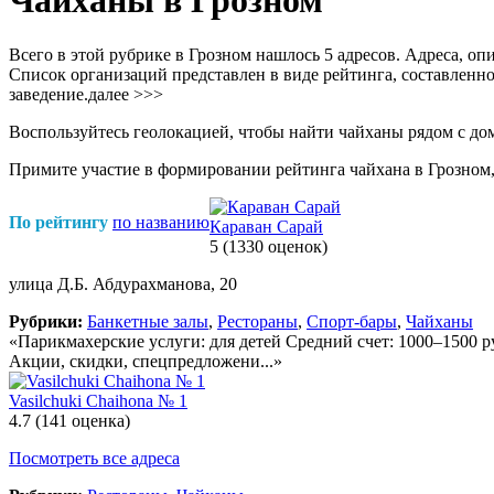
Чайханы в Грозном
Всего в этой рубрике в Грозном нашлось 5 адресов. Адреса, о
Список организаций представлен в виде рейтинга, составленно
заведение.
далее >>>
Воспользуйтесь геолокацией, чтобы найти чайханы рядом с до
Примите участие в формировании рейтинга чайхана в Грозном,
По рейтингу
по названию
Караван Сарай
5
(1330 оценок)
улица Д.Б. Абдурахманова, 20
Рубрики:
Банкетные залы
,
Рестораны
,
Спорт-бары
,
Чайханы
«Парикмахерские услуги: для детей Средний счет: 1000–1500
Акции, скидки, спецпредложени...»
Vasilchuki Chaihona № 1
4.7
(141 оценка)
Посмотреть все адреса