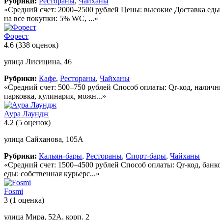
Рубрики:
Рестораны
,
Чайханы
«Средний счет: 2000–2500 рублей Цены: высокие Доставка еды:
на все покупки: 5% WC, ...»
Форест
4.6
(338 оценок)
улица Лисицина, 46
Рубрики:
Кафе
,
Рестораны
,
Чайханы
«Средний счет: 500–750 рублей Способ оплаты: Qr-код, налич
парковка, кулинария, можн...»
Аура Лаундж
4.2
(5 оценок)
улица Сайханова, 105А
Рубрики:
Кальян-бары
,
Рестораны
,
Спорт-бары
,
Чайханы
«Средний счет: 1500–4500 рублей Способ оплаты: Qr-код, бан
еды: собственная курьерс...»
Fosmi
3
(1 оценка)
улица Мира, 52А, корп. 2